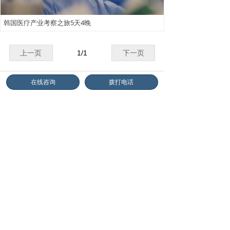
韩国医疗产业考察之旅5天4晚
上一页
1
/
1
下一页
研学
热门
国家
在线咨询
拨打电话
研学
热门
行业：
制造业
金融业
零售业
IT业
科技业
服务业
建筑业
研学
热门
主题：
工业4.0
智能制造
人工智能
匠心传承
精益生产
创新思维
金融投资
阿米巴经营
区块链
经营管理
首页
关于泽沃
成功案例
专家智库
新闻资讯
全球资源
service@vastwo.com
联系我们
国内标杆考察
德国商务考察
日本商务考察
美国商务考察