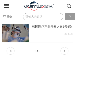
首页
끀
끠
国内考察
筛选
ꄙ
ꁒ
全球游学
韩国医疗产业考察之旅5天4晚
160
넶
日本游学
德国游学
<
1
/
1
>
成功案例
全球资源
关于我们
联系我们