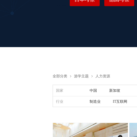
全部分类
游学主题
人力资源
ꁇ
ꁇ
国家
中国
新加坡
行业
制造业
IT互联网
食品餐饮
服务零售
I
泽沃
专注于缔