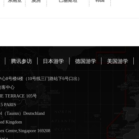
韩国
东南亚
澳洲
巴基斯坦
腾讯参访
日本游学
德国游学
美国游学
心8号楼6楼（10号线三门路站下6号口出）
访客中心
TERRACE 105号
15 PARIS
l（Taunus）Deutschland
ted Kingdom
 Centre,Singapore 169208