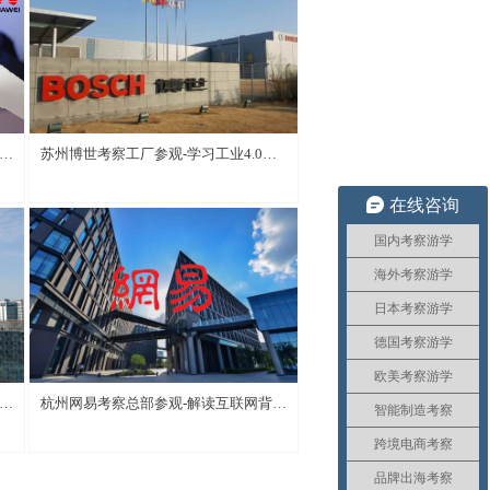
小
苏州博世考察工厂参观-学习工业4.0与
人才发展
在线咨询
国内考察游学
海外考察游学
日本考察游学
德国考察游学
欧美考察游学
经
杭州网易考察总部参观-解读互联网背后
智能制造考察
的规则与网易产品运营模式
跨境电商考察
品牌出海考察