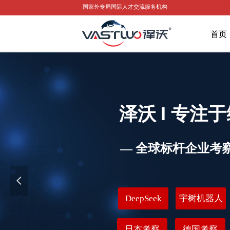
国家外专局国际人才交流服务机构
首页
I
泽沃
专注于
— 全球标杆企业考
넳
DeepSeek
宇树机器人
日本考察
德国考察