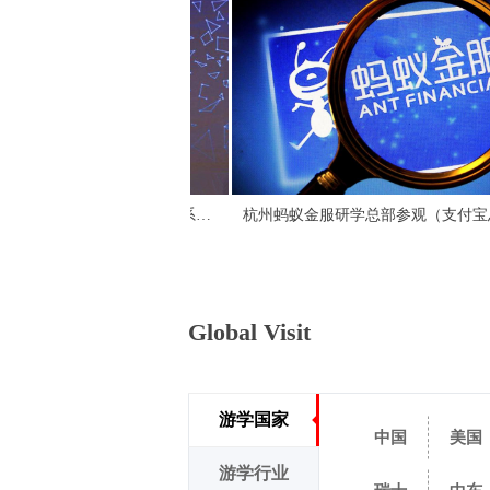
9天7晚
5天4晚
匠心传承深度研学5天4晚
营管理深度研修班6天5晚
旅 8天6晚
深圳腾讯考察腾讯总部参观-学习互联网+创新与人才培养
阿里巴巴研学-学习企业组织数字化打造、数字化创新
杭州阿里巴巴考察阿里总部参观-阿里政务体系与管理三板斧
华为总部参观学习考察（华为大学培训+坂田松山湖总部参观）
技术 ❷打造创新型产业人才
Global Visit
游学国家
中国
美国
游学行业