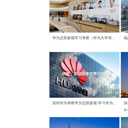
— 全球标杆企业考察
华为总部参观学习考察（华为大学培训
福
+坂田松山湖总部参观）
才
深圳华为考察华为总部参观-学习华为管
深
❶
理之道
+
新