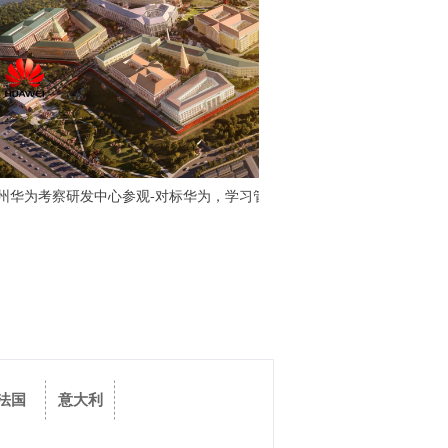
苏州华为考察研发中心参观-对标华为，学习管理与变革
松山湖华为考察参观-走进为
法国
意大利