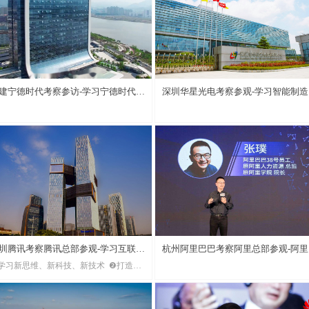
学习培训官方战略合作商
建宁德时代考察参访-学习宁德时代人
深圳华星光电考察参观-学习智能制造
培养与管理经验
才培养体系
圳腾讯考察腾讯总部参观-学习互联网
杭州阿里巴巴考察阿里总部参观-阿里
学习新思维、新科技、新技术 ❷打造创
创新与人才培养
务体系与管理三板斧
型产业人才