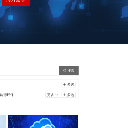
끠
搜索
ꄸ
多选
能源环保
更多
ꀅ
ꄸ
多选