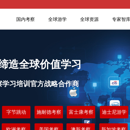
国内考察
全球游学
全球资源
专家智
缔造全球价值学习
察学习培训官方战略合作商
字节跳动
施耐德考察
富士康考察
迪士尼游学
欧洲考察
美国考察
澳新考察
新加坡考察