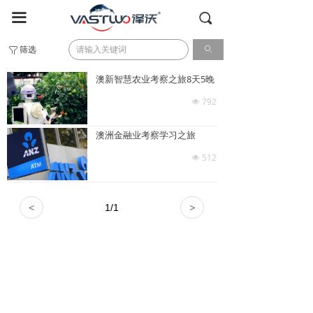
首页
끀
끠
国内考察
筛选
ꄙ
ꁒ
全球游学
澳新智慧农业考察之旅8天5晚
792
넶
日本游学
澳洲金融业考察学习之旅
德国游学
512
넶
成功案例
全球资源
<
1
/
1
>
关于我们
联系我们