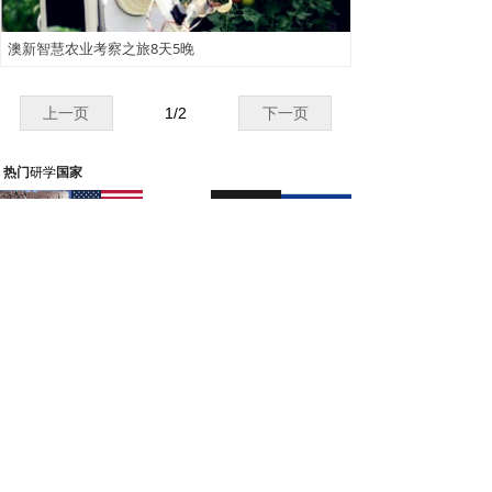
澳新智慧农业考察之旅8天5晚
上一页
1
/
2
下一页
研学
热门
国家
研学
热门
行业：
制造业
金融业
零售业
IT业
科技业
服务业
建筑业
研学
热门
主题：
工业4.0
智能制造
人工智能
匠心传承
精益生产
创新思维
金融投资
阿米巴经营
区块链
经营管理
首页
关于泽沃
成功案例
专家智库
新闻资讯
全球资源
service@vastwo.com
联系我们
国内标杆考察
德国商务考察
日本商务考察
美国商务考察