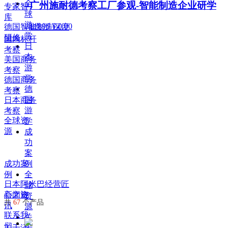
全
广州施耐德考察工厂参观-智能制造企业研学
国
专家智
球
德
库
游
国
넶
896
¥ 0.00
德国智能制造深度
学
日
研修
国内标杆
日
本
考察
本
意
美国商务
游
大
考察
学
利
德国商务
德
巴
考察
国
日本商务
基
游
考察
斯
全球资
学
坦
源
成
中
功
东
案
新
成功案
例
加
例
全
坡
日本阿米巴经营匠
球
越
心之旅
新闻资
资
南
共
67
个产品
讯
源
亚
联系我
关
洲
们
关于泽
于