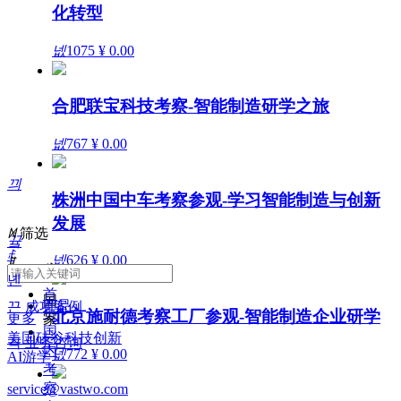
化转型
넶
1075
¥ 0.00
合肥联宝科技考察-智能制造研学之旅
넶
767
¥ 0.00
끠
株洲中国中车考察参观-学习智能制造与创新
发展
ꁒ
筛选
끀
ꄙ
넶
626
¥ 0.00
ꁲ
ꁕ
녠
首
国
产品
끈
成功案例
页
北京施耐德考察工厂参观-智能制造企业研学
更多
家
国
美国硅谷科技创新
끅
业务咨询
内
中
넶
772
¥ 0.00
AI游学
考
国
察
service@vastwo.com
美