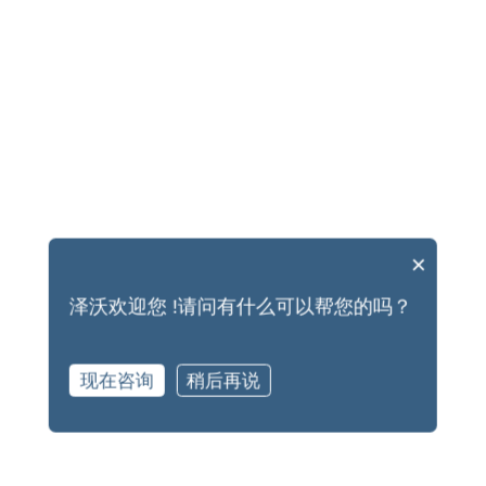
能
制
造
匠
心
传
承
精
益
生
产
×
阿
米
泽沃欢迎您 !请问有什么可以帮您的吗？
巴
经
营
前
现在咨询
稍后再说
沿
科
技
致