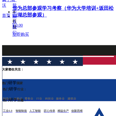
瑞
沃
我
士
华为总部参观学习考察（华为大学培训+坂田松
们
ꁕ
山湖总部参观）
首页
联
行
系
¥ 0.00
业
我
们
立即购买
制
造
业
IT
互
联
网
大家都在关注：
金
融
研学
热门
国家
保
研学
热门
行业：
险
科
制造业
金融业
零售业
IT业
科技业
服务业
建筑业
研学
热门
主题：
技
创
工业4.0
智能制造
新
人工智能
匠心传承
精益生产
创新思维