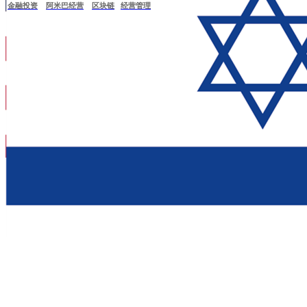
生
金融投资
阿米巴经营
区块链
经营管理
物
医
疗
建
筑
设
计
石
油
化
工
能
源
环
保
食
品
餐
饮
服
务