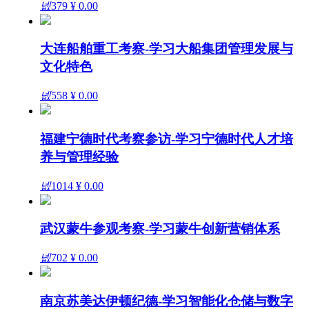
넶
379
¥ 0.00
大连船舶重工考察-学习大船集团管理发展与
文化特色
넶
558
¥ 0.00
福建宁德时代考察参访-学习宁德时代人才培
养与管理经验
넶
1014
¥ 0.00
武汉蒙牛参观考察-学习蒙牛创新营销体系
넶
702
¥ 0.00
南京苏美达伊顿纪德-学习智能化仓储与数字