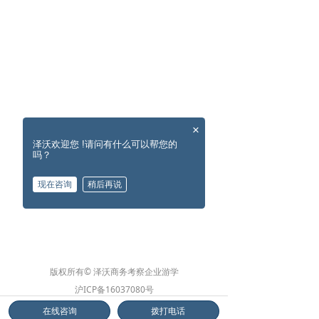
×
泽沃欢迎您 !请问有什么可以帮您的
吗？
现在咨询
稍后再说
版权所有© 泽沃商务考察企业游学
沪ICP备16037080号
沪公网安备31010902002572号
在线咨询
拨打电话