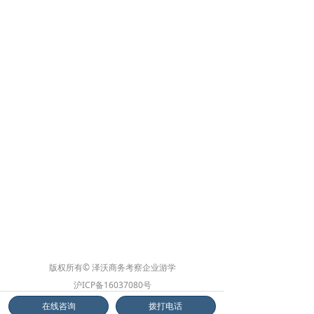
版权所有© 泽沃商务考察企业游学
沪ICP备16037080号
沪公网安备31010902002572号
在线咨询
拨打电话