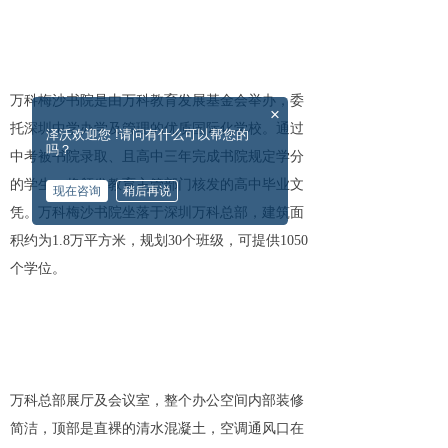
万科梅沙书院是由万科教育发展基金会举办，委
×
托深圳中学办学及管理的优质国际化学校。通过
泽沃欢迎您 !请问有什么可以帮您的
吗？
中考被书院录取、且高中三年完成书院规定学分
的学生，将颁发教育主管部门核发的高中毕业文
现在咨询
稍后再说
凭。万科梅沙书院坐落于深圳万科总部，建筑面
积约为1.8万平方米，规划30个班级，可提供1050
个学位。
万科总部展厅及会议室，
整个办公空间内部装修
简洁，顶部是直裸的清水混凝土，空调通风口在