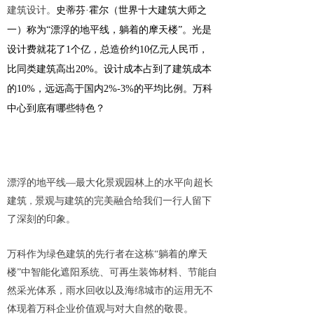
建筑设计。
史蒂芬·霍尔（世界十大建筑大师之
一）称为“漂浮的地平线，躺着的摩天楼”。光是
设计费就花了1个亿，总造价约10亿元人民币，
比同类建筑高出20%。设计成本占到了建筑成本
的10%，远远高于国内2%-3%的平均比例。万科
中心到底有哪些特色？
漂浮的地平线—最大化景观园林上的水平向超长
建筑
景观与建筑的完美融合给我们一行人留下
，
了深刻的印象。
万科作为绿色建筑的先行者在这栋“躺着的摩天
楼”中智能化遮阳系统、可再生装饰材料、节能自
然采光体系，雨水回收以及海绵城市的运用无不
体现着万科企业价值观与对大自然的敬畏。