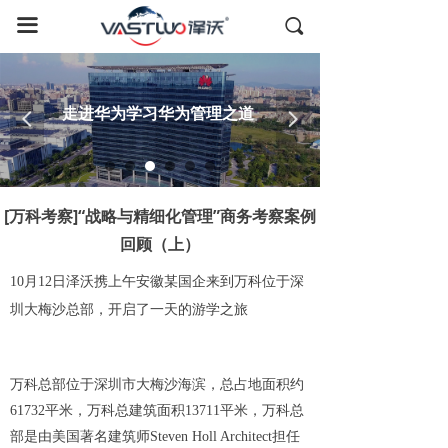
首页
끀
끠
国内考察
全球游学
走进华为学习华为管理之道
넳
넲
德国考察
日本考察
[万科考察]“战略与精细化管理”商务考察案例
回顾（上）
美国考察
10月12日泽沃携上午安徽某国企来到万科位于深
全球资源
圳大梅沙总部，开启了一天的游学之旅
成功案例
关于我们
万科总部位于深圳市大梅沙海滨，总占地面积约
61732平米，万科总建筑面积13711平米，万科总
联系我们
部是由美国著名建筑师Steven Holl Architect担任