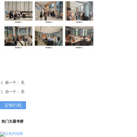
前一个：
无
ꄴ
后一个：
无
ꄲ
定制行程
热门主题考察