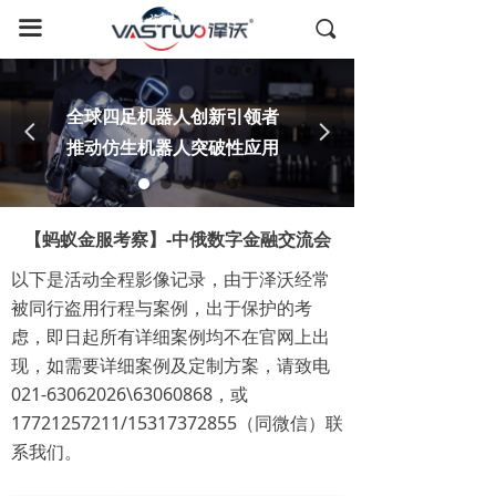
首页
끀
끠
国内考察
全球四足机器人创新引领者
全球游学
넳
넲
推动仿生机器人突破性应用
德国考察
日本考察
【蚂蚁金服考察】-中俄数字金融交流会
美国考察
以下是活动全程影像记录，由于泽沃经常
被同行盗用行程与案例，出于保护的考
全球资源
虑，即日起所有详细案例均不在官网上出
现，如需要详细案例及定制方案，请致电
成功案例
021-63062026\63060868，或
17721257211/15317372855（同微信）联
关于我们
系我们。
联系我们