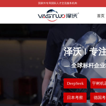
国家外专局国际人才交流服务机构
美国考察
日本考察
德国考察
海外游学
首页
泽沃
I
专
— 全球标杆企
DeepSeek
宇树机
日本考察
德国考