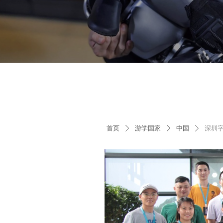
1
首页
游学国家
中国
深圳
ꄲ
ꄲ
ꄲ