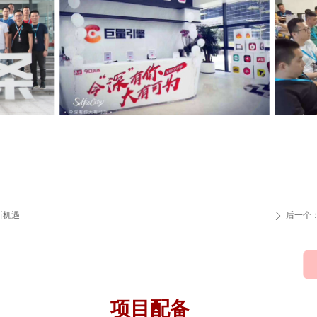
新机遇
后一个
ꄲ
定
项目配备