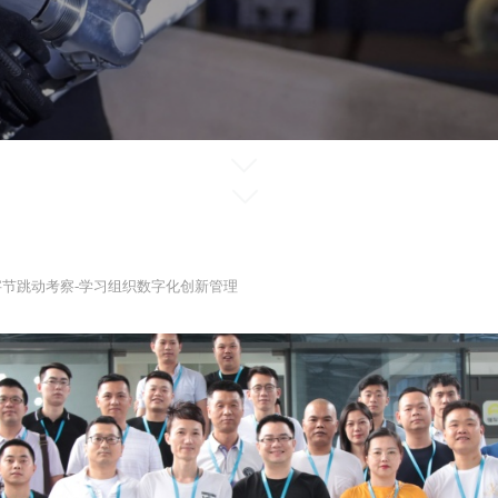
ꀅ
ꀅ
字节跳动考察-学习组织数字化创新管理