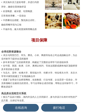
▪ 泽沃海外员工提前考察，并进行内部
评价，确保住宿体验舒适
▪ 欢迎晚宴、破冰宴、结营晚宴、
日常商务用餐，一应俱全
▪ 中西餐结合搭配，预先踩点试吃，
确保用餐环境与口味
▪ 不做外包，最大程度保障用餐品质
项目保障
全球优势资源整合
▪ 泽沃与阿里巴巴、华为、腾讯、小米、网易等知名公司达成战略
合作，为企
业对标学习提供全流程服务
▪ 多年来凭借广泛的政商资源，构建起了完整的全球学习价值链体系
▪ 在中国、美国、欧洲、日本、澳洲以色列、等发达国家或拥有地区
顶级师资
及丰富的标企资源
▪ 与北大、清华、哈佛大学、斯坦福大学、剑桥大学、特拉维夫大
学、东京大
学等50家院校建立了长期战略合作
▪ 搭建了全球全行业师资网络，名校教授、行业专家、企业高管一
应俱全，学
员将领略行业最前沿的资讯，学习全球标企成功经验，
帮助企业对标学习，不
断改进提升
高品质全流程交付系统
▪ 独立产品设计团队，国内外业内人士共同探讨，参与并设计出有针
对性的产
品方案，以保证专业度。
▪ 严谨的产品设计逻辑与产品的研发流程，以确保从课程的专业方
向，师资的
在线咨询
拨打电话
匹配程度，对标企业的参访流环节等最大限度符合企业的
需求与长远发展规划
▪ 完整的产品体系，搭建完整的海外游学平台