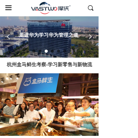
首页
끀
끠
国内考察
全球游学
走进华为学习华为管理之道
넳
넲
德国考察
日本考察
杭州盒马鲜生考察-学习新零售与新物流
美国考察
全球资源
成功案例
关于我们
联系我们