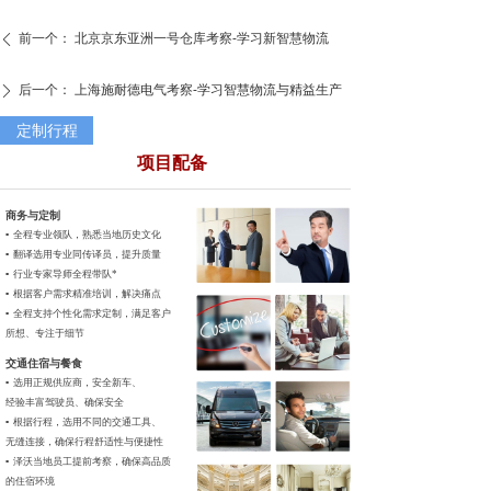
前一个：
北京京东亚洲一号仓库考察-学习新智慧物流
ꄴ
后一个：
上海施耐德电气考察-学习智慧物流与精益生产
ꄲ
定制行程
项目配备
商务与定制
▪ 全程专业领队，
熟悉当地历史文化
▪ 翻译选用专业同传
译员，提升质量
▪ 行业专家导师全程带队*
▪ 根据客户需求精准培训，
解决痛点
▪ 全程支持个性化需求定制，
满足客户
所想、专注于细节
交通住宿与餐食
▪ 选用正规供应商，安全新车、
经验丰富驾驶员、确保安全
▪ 根据行程，选用不同的交通工具、
无缝连接，确保行程舒适性与便捷性
▪ 泽沃当地员工提前考察，确保高品质
的住宿环境