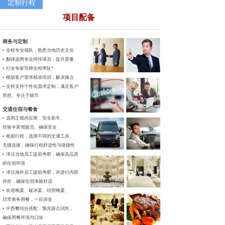
定制行程
项目配备
商务与定制
▪ 全程专业领队，
熟悉当地历史文化
▪ 翻译选用专业同传
译员，提升质量
▪ 行业专家导师全程带队*
▪ 根据客户需求精准培训，
解决痛点
▪ 全程支持个性化需求定制，
满足客户
所想、专注于细节
交通住宿与餐食
▪ 选用正规供应商，安全新车、
经验丰富驾驶员、确保安全
▪ 根据行程，选用不同的交通工具、
无缝连接，确保行程舒适性与便捷性
▪ 泽沃当地员工提前考察，确保高品质
的住宿环境
▪ 泽沃海外员工提前考察，并进行内部
评价，确保住宿体验舒适
▪ 欢迎晚宴、破冰宴、结营晚宴、
日常商务用餐，一应俱全
▪ 中西餐结合搭配，预先踩点试吃，
确保用餐环境与口味