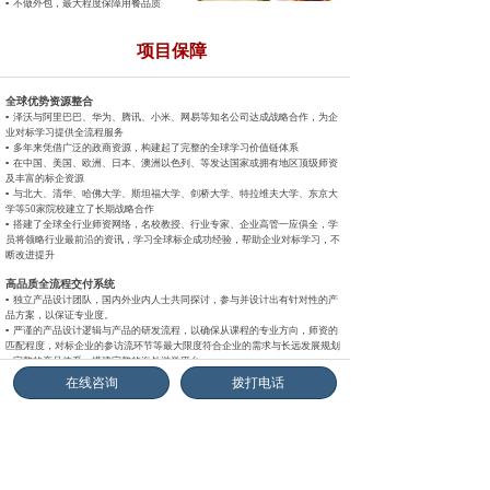
▪ 不做外包，最大程度保障用餐品质
项目保障
全球优势资源整合
▪ 泽沃与阿里巴巴、华为、腾讯、小米、网易等知名公司达成战略
合作，为企
业对标学习提供全流程服务
▪ 多年来凭借广泛的政商资源，构建起了完整的全球学习价值链体系
▪ 在中国、美国、欧洲、日本、澳洲以色列、等发达国家或拥有地区
顶级师资
及丰富的标企资源
▪ 与北大、清华、哈佛大学、斯坦福大学、剑桥大学、特拉维夫大
学、东京大
学等50家院校建立了长期战略合作
▪ 搭建了全球全行业师资网络，名校教授、行业专家、企业高管一
应俱全，学
员将领略行业最前沿的资讯，学习全球标企成功经验，
帮助企业对标学习，不
断改进提升
高品质全流程交付系统
▪ 独立产品设计团队，国内外业内人士共同探讨，参与并设计出有针
对性的产
品方案，以保证专业度。
▪ 严谨的产品设计逻辑与产品的研发流程，以确保从课程的专业方
向，师资的
匹配程度，对标企业的参访流环节等最大限度符合企业的
需求与长远发展规划
▪ 完整的产品体系，搭建完整的海外游学平台
▪ 以“收获价值学习”为项目核心理念，各领域专业团队组成强大后
台支撑体系
在线咨询
拨打电话
▪ 全流程全球交付网络，快速响应客户需求，保证项目过程顺利开展
▪ 百余个标准流程节点，实现前中后期无缝对接，用标准化流程成就
金牌品质
▪ 实行“项目经理到底制”，每个项目由项目经理主管，同时项目助
理协助，保
证快速响应，负责到底
增值服务
▪ 提供目的地周边的酒店预订、本地特色餐饮推荐、企业纪念品代预
订、当地