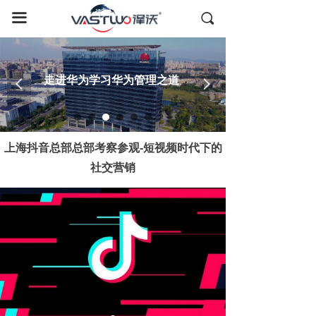
首页
끀
끠
国内考察
全球游学
走进华为学习华为管理之道
넳
넲
德国考察
日本考察
上海抖音总部总部考察参观-短视频时代下的
社交营销
美国考察
全球资源
成功案例
关于我们
联系我们