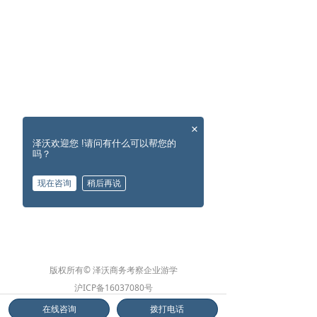
×
泽沃欢迎您 !请问有什么可以帮您的
吗？
现在咨询
稍后再说
版权所有© 泽沃商务考察企业游学
沪ICP备16037080号
沪公网安备31010902002572号
在线咨询
拨打电话