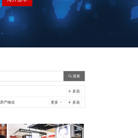
끠
搜索
ꄸ
多选
房产物业
更多
ꀅ
ꄸ
多选