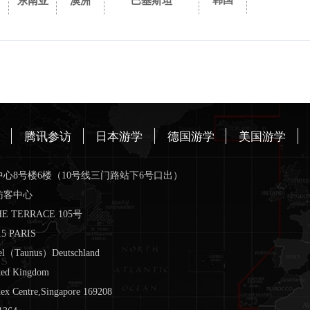
韩国
东南亚
澳洲
巴基斯坦
腾讯参访
日本游学
德国游学
美国游学
心8号楼6楼（10号线三门路站下6号口出）
访客中心
TERRACE 105号
15 PARIS
l（Taunus）Deutschland
ted Kingdom
 Centre,Singapore 169208