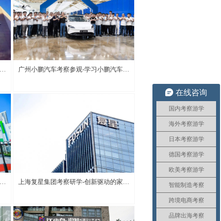
管
广州小鹏汽车考察参观-学习小鹏汽车的
品牌定位与文化营销
在线咨询
国内考察游学
海外考察游学
日本考察游学
德国考察游学
欧美考察游学
牌
上海复星集团考察研学-创新驱动的家庭
智能制造考察
消费产业集团
跨境电商考察
品牌出海考察