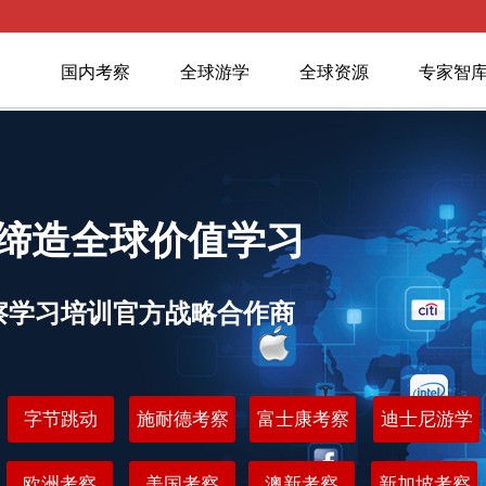
国内考察
全球游学
全球资源
专家智
缔造全球价值学习
察学习培训官方战略合作商
字节跳动
施耐德考察
富士康考察
迪士尼游学
欧洲考察
美国考察
澳新考察
新加坡考察