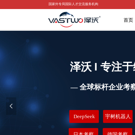
国家外专局国际人才交流服务机构
首页
I
泽沃
专注于
— 全球标杆企业考
넳
DeepSeek
宇树机器人
日本考察
德国考察