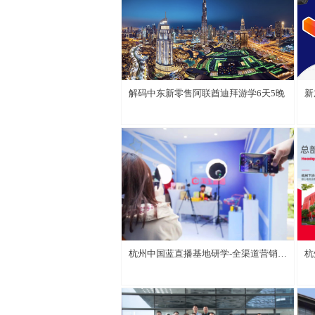
— 全球标杆企业考察
解码中东新零售阿联酋迪拜游学6天5晚
新
杭州中国蓝直播基地研学-全渠道营销战
杭
略落地实战营