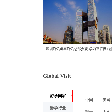
走进为华为欧洲小镇
9天7晚
5天4晚
匠心传承深度研学5天4晚
营管理深度研修班6天5晚
旅 8天6晚
阿里巴巴研学-学习企业组织数字化打造、数字化创新
苏州华为考察研发中心参观-对标华为，学习管理与变革
华为总部参观学习考察（华为大学培训+坂田松山湖总部参观）
深圳腾讯考察腾讯总部参观-学习互联网+创新与人才培养
❶学习新思维、新科技、新技术 ❷打造创新型产业人才
Global Visit
游学国家
中国
美国
游学行业