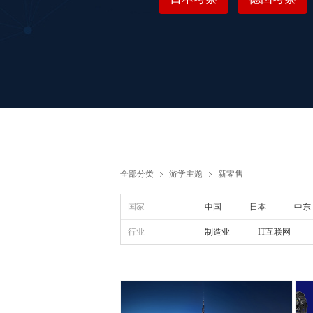
全部分类
游学主题
新零售
ꁇ
ꁇ
国家
中国
日本
中东
行业
制造业
IT互联网
物流供应链
电商新零
I
泽沃
专注于缔